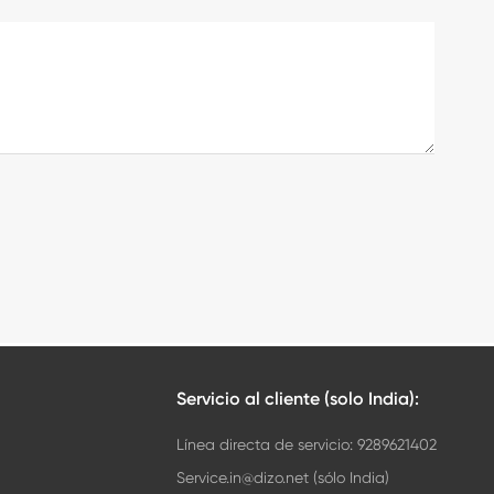
Servicio al cliente (solo India):
Línea directa de servicio: 9289621402
Service.in@dizo.net (sólo India)