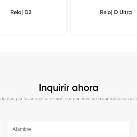
Reloj D2
Reloj D Ultra
Inquirir ahora
roductos, por favor deje su e-mail, nos pondremos en contacto con ust